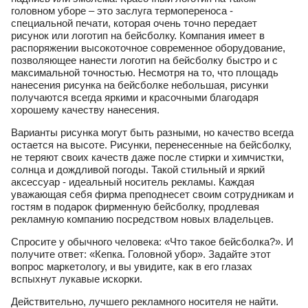
головном уборе – это заслуга термопереноса -
специальной печати, которая очень точно передает
рисунок или логотип на бейсболку. Компания имеет в
распоряжении высокоточное современное оборудование,
позволяющее нанести логотип на бейсболку быстро и с
максимальной точностью. Несмотря на то, что площадь
нанесения рисунка на бейсболке небольшая, рисунки
получаются всегда яркими и красочными благодаря
хорошему качеству нанесения.
Варианты рисунка могут быть разными, но качество всегда
остается на высоте. Рисунки, перенесенные на бейсболку,
не теряют своих качеств даже после стирки и химчистки,
солнца и дождливой погоды. Такой стильный и яркий
аксессуар - идеальный носитель рекламы. Каждая
уважающая себя фирма преподнесет своим сотрудникам и
гостям в подарок фирменную бейсболку, продлевая
рекламную компанию посредством новых владельцев.
Спросите у обычного человека: «Что такое бейсболка?». И
получите ответ: «Кепка. Головной убор». Задайте этот
вопрос маркетологу, и вы увидите, как в его глазах
вспыхнут лукавые искорки.
Действительно, лучшего рекламного носителя не найти.