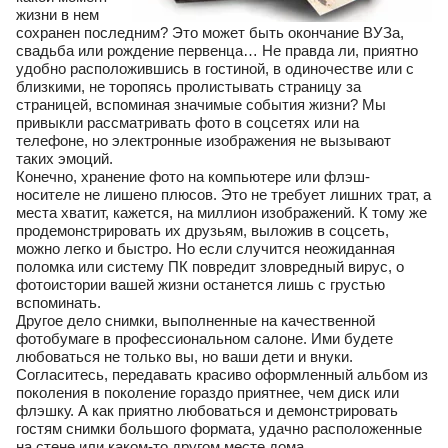
жизни в нем
сохранен последним? Это может быть окончание ВУЗа,
свадьба или рождение первенца… Не правда ли, приятно
удобно расположившись в гостиной, в одиночестве или с
близкими, не торопясь пролистывать страницу за
страницей, вспоминая значимые события жизни? Мы
привыкли рассматривать фото в соцсетях или на
телефоне, но электронные изображения не вызывают
таких эмоций.
Конечно, хранение фото на компьютере или флэш-
носителе не лишено плюсов. Это не требует лишних трат, а
места хватит, кажется, на миллион изображений. К тому же
продемонстрировать их друзьям, выложив в соцсеть,
можно легко и быстро. Но если случится неожиданная
поломка или систему ПК повредит зловредный вирус, о
фотоистории вашей жизни останется лишь с грустью
вспоминать.
Другое дело снимки, выполненные на качественной
фотобумаге в профессиональном салоне. Ими будете
любоваться не только вы, но ваши дети и внуки.
Согласитесь, передавать красиво оформленный альбом из
поколения в поколение гораздо приятнее, чем диск или
флэшку. А как приятно любоваться и демонстрировать
гостям снимки большого формата, удачно расположенные
на стене или каком-то другом месте дома.